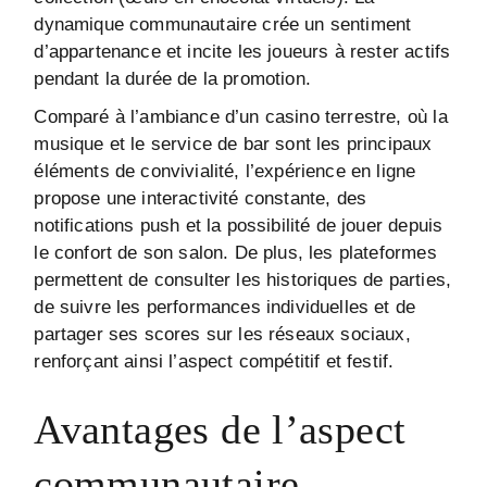
dynamique communautaire crée un sentiment
d’appartenance et incite les joueurs à rester actifs
pendant la durée de la promotion.
Comparé à l’ambiance d’un casino terrestre, où la
musique et le service de bar sont les principaux
éléments de convivialité, l’expérience en ligne
propose une interactivité constante, des
notifications push et la possibilité de jouer depuis
le confort de son salon. De plus, les plateformes
permettent de consulter les historiques de parties,
de suivre les performances individuelles et de
partager ses scores sur les réseaux sociaux,
renforçant ainsi l’aspect compétitif et festif.
Avantages de l’aspect
communautaire