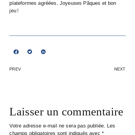
plateformes agréées. Joyeuses Pâques et bon
jeu !
PREV
NEXT
Laisser un commentaire
Votre adresse e-mail ne sera pas publiée.
Les
champs obligatoires sont indiqués avec
*