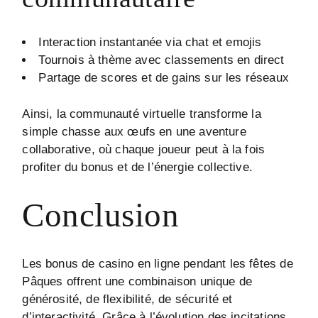
Interaction instantanée via chat et emojis
Tournois à thème avec classements en direct
Partage de scores et de gains sur les réseaux
Ainsi, la communauté virtuelle transforme la
simple chasse aux œufs en une aventure
collaborative, où chaque joueur peut à la fois
profiter du bonus et de l’énergie collective.
Conclusion
Les bonus de casino en ligne pendant les fêtes de
Pâques offrent une combinaison unique de
générosité, de flexibilité, de sécurité et
d’interactivité. Grâce à l’évolution des incitations,