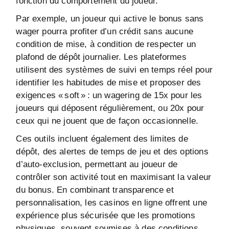
fonction du comportement du joueur.
Par exemple, un joueur qui active le bonus sans
wager pourra profiter d’un crédit sans aucune
condition de mise, à condition de respecter un
plafond de dépôt journalier. Les plateformes
utilisent des systèmes de suivi en temps réel pour
identifier les habitudes de mise et proposer des
exigences « soft » : un wagering de 15x pour les
joueurs qui déposent régulièrement, ou 20x pour
ceux qui ne jouent que de façon occasionnelle.
Ces outils incluent également des limites de
dépôt, des alertes de temps de jeu et des options
d’auto‑exclusion, permettant au joueur de
contrôler son activité tout en maximisant la valeur
du bonus. En combinant transparence et
personnalisation, les casinos en ligne offrent une
expérience plus sécurisée que les promotions
physiques, souvent soumises à des conditions