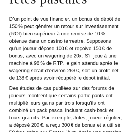
D’un point de vue financier, un bonus de dépôt de
150 % peut générer un retour sur investissement
(ROI) bien supérieur à une remise de 10 %
obtenue dans un casino terrestre. Supposons
qu’un joueur dépose 100 € et reçoive 150 € de
bonus, avec un wagering de 20x. S’il joue à une
machine à 96 % de RTP, le gain attendu après le
wagering serait d’environ 288 €, soit un profit net
de 138 € après avoir récupéré le dépôt initial.
Des études de cas publiées sur des forums de
joueurs montrent que certains participants ont
multiplié leurs gains par trois lorsqu’ils ont
combiné un pack pascal incluant cash‑back et
tours gratuits. Par exemple, Jules, joueur régulier,
a déposé 200 €, a reçu 300 € de bonus et a utilisé