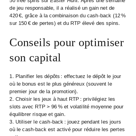
50 free spins sur
Easter Hunt
. Après une semaine
de jeu responsable, il a réalisé un gain net de
420 €, grâce à la combinaison du cash‑back (12 %
sur 150 € de pertes) et du RTP élevé des spins.
Conseils pour optimiser
son capital
Planifier les dépôts : effectuez le dépôt le jour
où le bonus est le plus généreux (souvent le
premier jour de la promotion).
Choisir les jeux à haut RTP : privilégiez les
slots avec RTP > 96 % et volatilité moyenne pour
équilibrer risque et gain.
Utiliser le cash‑back : jouez pendant les jours
où le cash‑back est activé pour réduire les pertes