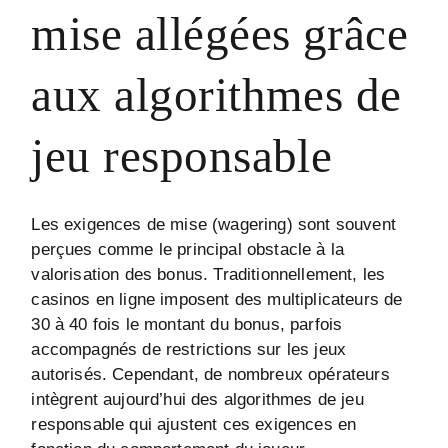
mise allégées grâce
aux algorithmes de
jeu responsable
Les exigences de mise (wagering) sont souvent
perçues comme le principal obstacle à la
valorisation des bonus. Traditionnellement, les
casinos en ligne imposent des multiplicateurs de
30 à 40 fois le montant du bonus, parfois
accompagnés de restrictions sur les jeux
autorisés. Cependant, de nombreux opérateurs
intègrent aujourd’hui des algorithmes de jeu
responsable qui ajustent ces exigences en