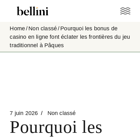
Skip
to
the
content
Home
Non classé
Pourquoi les bonus de
casino en ligne font éclater les frontières du jeu
traditionnel à Pâques
7 juin 2026
Non classé
Pourquoi les