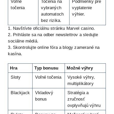
Voľné
Točenia na
Podmienky pre
točenia
vybraných
vyplatenie
automatoch
výhier.
bez rizika.
Navštívte oficiálnu stránku Marvel casino.
Prihláste sa na odber newslettrov a sledujte
sociálne médiá.
Skontrolujte online fóra a blogy zamerané na
kasína.
Hra
Typ bonusu
Možné výhry
Sloty
Voľné točenia
Vysoké výhry,
multiplikátory
Blackjack
Vkladový
Stratégia a
bonus
zručnosť
ovplyvňujú výhru