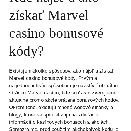
získať Marvel
casino bonusové
kódy?
Existuje niekoľko spôsobov, ako nájsť a získať
Marvel casino bonusové kódy. Prvým a
najjednoduchším spôsobom je navštíviť oficiálnu
stránku Marvel casino, kde sú často zverejnené
aktuálne promo akcie vrátane bonusových kódov.
Okrem toho, existujú mnohé webové stránky a
blogy, ktoré sa špecializujú na zdieľanie
informácií o kasínových bonusoch a akciách.
Samozrejme, pred použitím akéhokoľvek kódu je