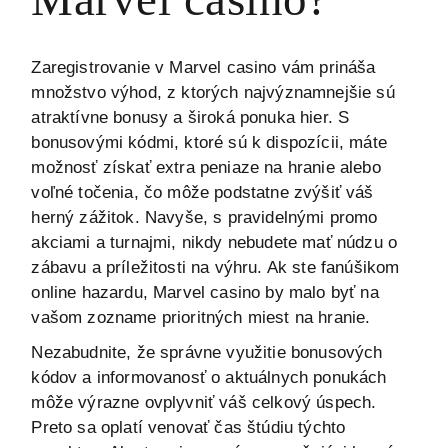
Zaregistrovanie v Marvel casino vám prináša
množstvo výhod, z ktorých najvýznamnejšie sú
atraktívne bonusy a široká ponuka hier. S
bonusovými kódmi, ktoré sú k dispozícii, máte
možnosť získať extra peniaze na hranie alebo
voľné točenia, čo môže podstatne zvýšiť váš
herný zážitok. Navyše, s pravidelnými promo
akciami a turnajmi, nikdy nebudete mať núdzu o
zábavu a príležitosti na výhru. Ak ste fanúšikom
online hazardu, Marvel casino by malo byť na
vašom zozname prioritných miest na hranie.
Nezabudnite, že správne využitie bonusových
kódov a informovanosť o aktuálnych ponukách
môže výrazne ovplyvniť váš celkový úspech.
Preto sa oplatí venovať čas štúdiu týchto