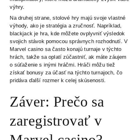
výhry.
Na druhej strane, stolové hry majú svoje vlastné
výhody, ako je stratégia a zručnosť. Napríklad,
blackjack je hra, kde môžete ovplyvniť výsledok
svojich stávok pomocou správnych rozhodnutí. V
Marvel casino sa často konajú turnaje v týchto
hrách, takže sa oplatí zúčastniť, ak máte záujem
o súťaženie s inými hráčmi. Hráči môžu tiež
získať bonusy za účasť na týchto turnajoch, čo
pridáva ďalší rozmer k celej skúsenosti.
Záver: Prečo sa
zaregistrovať v
Marvel casino?