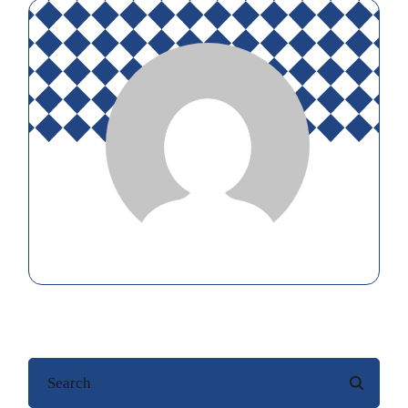
Search