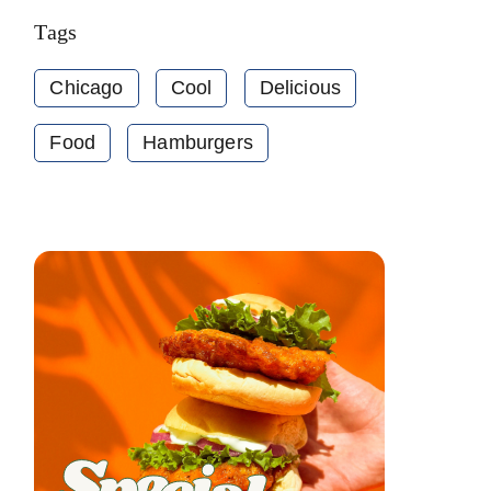
Tags
Chicago
Cool
Delicious
Food
Hamburgers