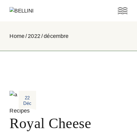
Skip
to
the
content
Home
2022
décembre
22
Déc
Recipes
Royal Cheese