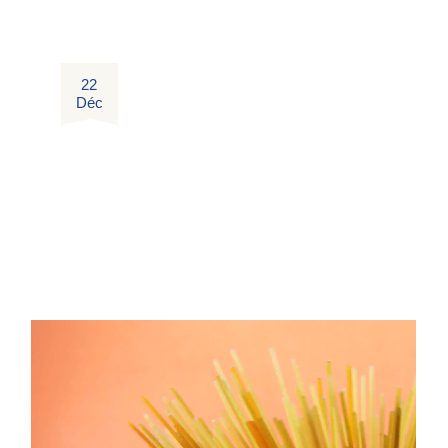
22
Déc