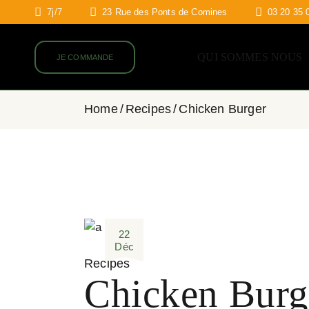
7j/7
23 Rue des Ponts de Comines
03 20 35 
QUI SOMMES NOUS
JE COMMANDE
Home
Recipes
Chicken Burger
22
Déc
Recipes
Chicken Burg