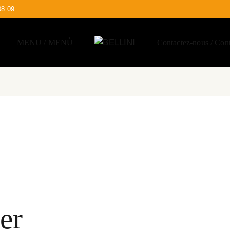
08 09
MENU / MENÙ
Contactez-nous / Cont
er