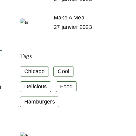
Make A Meal
27 janvier 2023
Tags
Chicago
Cool
Delicious
Food
T
Hamburgers